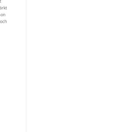
t
ärkt
hon
 och