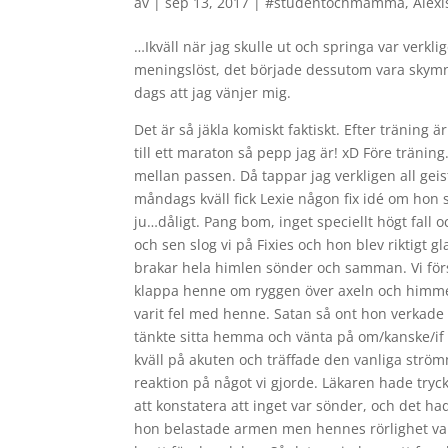
av
|
sep 13, 2017
|
#studentochmamma
,
Alexi
…Ikväll när jag skulle ut och springa var verkl
meningslöst, det började dessutom vara skymni
dags att jag vänjer mig.
Det är så jäkla komiskt faktiskt. Efter tränin
till ett maraton så pepp jag är! xD Före träni
mellan passen. Då tappar jag verkligen all geis
måndags kväll fick Lexie någon fix idé om hon s
ju…dåligt. Pang bom, inget speciellt högt fall 
och sen slog vi på Fixies och hon blev riktigt gl
brakar hela himlen sönder och samman. Vi först
klappa henne om ryggen över axeln och himmel 
varit fel med henne. Satan så ont hon verkade h
tänkte sitta hemma och vänta på om/kanske/if d
kväll på akuten och träffade den vanliga ström
reaktion på något vi gjorde. Läkaren hade tryc
att konstatera att inget var sönder, och det ha
hon belastade armen men hennes rörlighet var s