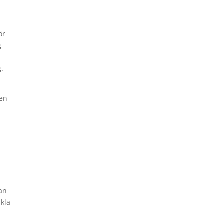
ör
g
g.
gen
tan
äkla