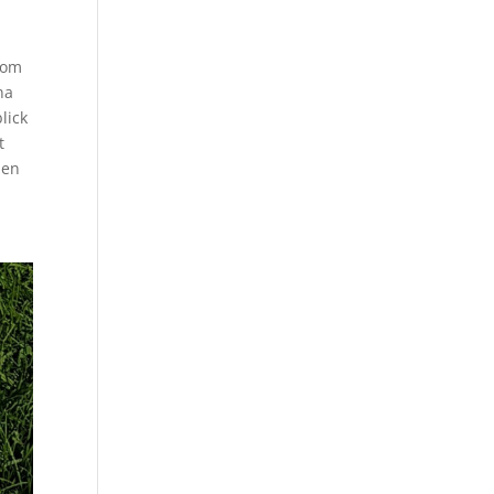
 om
na
lick
t
Men