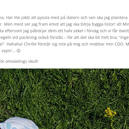
. Har lite jobb att pyssla med på datorn och sen ska jag plantera
. Men mest ser jag fram emot att jag ska börja bygga listor! xD Mi
tta eftersom jag påbörjar dem ett halv sekel i förväg och vi får överb
eln vid packning också förstås – för att det ska bli helt bra; ”Inge
ska!”. Hahaha! Chrille förstår sig inte på mig och mobbar min CDO. 
st sayin’…
😉
för omväxlings skull!