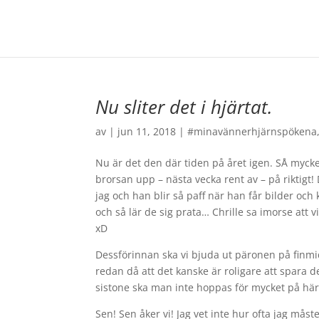
Nu sliter det i hjärtat.
av
|
jun 11, 2018
|
#minavännerhjärnspökena
Nu är det den där tiden på året igen. SÅ myck
brorsan upp – nästa vecka rent av – på riktigt! D
jag och han blir så paff när han får bilder och
och så lär de sig prata… Chrille sa imorse att
xD
Dessförinnan ska vi bjuda ut päronen på finmi
redan då att det kanske är roligare att spara de
sistone ska man inte hoppas för mycket på här 
Sen! Sen åker vi! Jag vet inte hur ofta jag måst