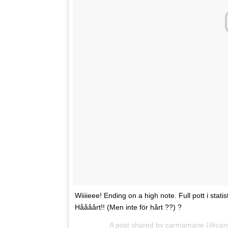
Wiiiieee! Ending on a high note. Full pott i st
Håååårt!! (Men inte för hårt ??) ?
A post shared by
carmamarie
(@car