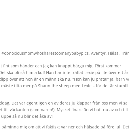
,
#obnoxiousmomwhosharestoomanybabypics
,
Äventyr
,
Hälsa
,
Trä
et fint som händer och jag kan knappt bärga mig. Först kommer
et ska bli så himla kul! Han har inte träffat Lexie på lite över ett år
 klipp över att hon är en människa nu. ”Hon kan ju prata!” Ja, barn 
 vi måste titta mer på Shaun the sheep med Lexie – för det är stumf
ddag. Det var egentligen en av deras julklappar från oss men vi sa
t till vårkanten (sommaren!). Mycket finare än vi haft nu av och till
uppe så nu blir det åka av!
e påminna mig om att vi faktiskt var ner och hälsade på före jul. De