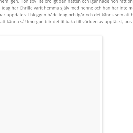
a hem igen. Hon sov lite oroligt den natten och igår hade hon rätt on
t. Idag har Chrille varit hemma själv med henne och han har inte m
e har uppdaterat bloggen både idag och igår och det känns som att 
 att känna så! Imorgon blir det tillbaka till världen av upptäckt, bus