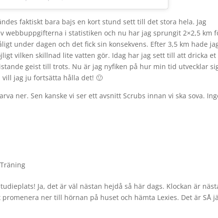
des faktiskt bara bajs en kort stund sett till det stora hela. Jag
av webbuppgifterna i statistiken och nu har jag sprungit 2×2,5 km f
åligt under dagen och det fick sin konsekvens. Efter 3,5 km hade ja
gt vilken skillnad lite vatten gör. Idag har jag sett till att dricka et
tande geist till trots. Nu är jag nyfiken på hur min tid utvecklar si
ill jag ju fortsätta hålla det! 🙂
arva ner. Sen kanske vi ser ett avsnitt Scrubs innan vi ska sova. In
,
Träning
tudieplats! Ja, det är väl nästan hejdå så här dags. Klockan är näs
x promenera ner till hörnan på huset och hämta Lexies. Det är SÅ j