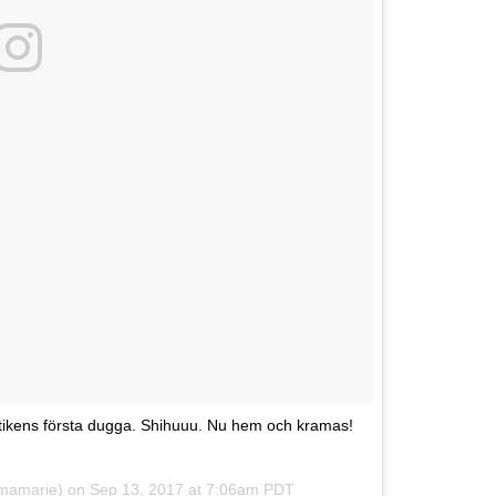
atistikens första dugga. Shihuuu. Nu hem och kramas!
mamarie) on
Sep 13, 2017 at 7:06am PDT