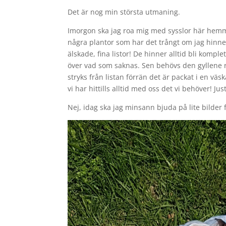
Det är nog min största utmaning.
Imorgon ska jag roa mig med sysslor här hemma
några plantor som har det trångt om jag hinner
älskade, fina listor! De hinner alltid bli komple
över vad som saknas. Sen behövs den gyllene reg
stryks från listan förrän det är packat i en vä
vi har hittills alltid med oss det vi behöver! Ju
Nej, idag ska jag minsann bjuda på lite bilder 