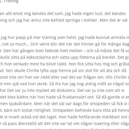
s
,
Träning
igen allt emot mig kändes det som. Jag hade ingen lust, det kändes
ng och jag har ännu inte behövt springa i mörker. Men det är väl
g är jag hur pepp på mer träning som helst. Jag hade kunnat anmäla 
ng…not so much… Och värre blir det när det hinner gå för många da
t. Den här gången kom faktiskt livet mellan – och så måste det få va
kulle sitta på köksstolarna och sätta upp fötterna på bordet. Det g
och hon verkade mest ha blivit rädd. Hon fick sitta hos mig och gråta
ad. Sen skulle Chrille lyfta upp henne på sin stol för att äta och då
od inte om hon var rädd eller vad det var frågan om, tills Chrille 
min själ vad hon skrek. Så illa har jag nog aldrig mått av något 
a! Det var ju inte mycket att diskutera. Det var ju inte som att vi
et blev bättre när hon hade så fruktansvärt ont. Så då gjorde vi e
men sjukvårdare. Men när det väl var dags för ortopeden så fick vi 
kt, känt och testat rörlighet. Ortopeden behövde bara titta på henn
de vi insett också vid det laget. Hon hade fortfarande märkbart ont
å pass återställd att det inte var tal om någon luxering eller någ