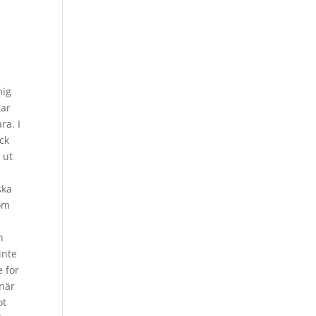
mig
gar
ra. I
ick
 ut
ska
som
n
inte
e för
 när
ot