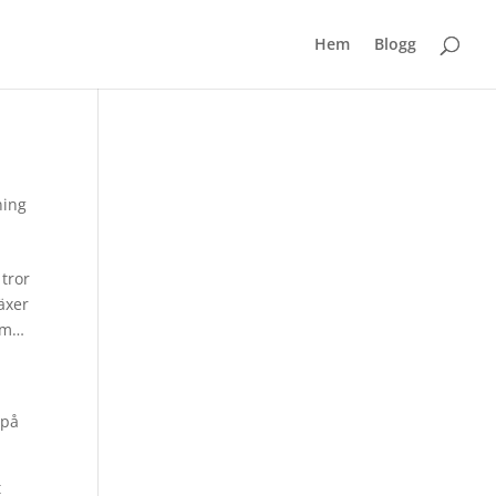
Hem
Blogg
ning
 tror
växer
ilm…
 på
t