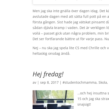
Men jag ska inte gnälla över dagen idag. Det kän
avslutade dagen med att sätta full pott på en 
första gången. Sist hade jag vätskat pinsamt d
sådan djävla kramp i vaden. Det är verkligen löjli
voilá – passet gick utan några problem, min bris
Det ser fortfarande bättre ut för varje pass. Nu v
Nej – nu ska jag spela lite CS med Chrille och v
heltaskig onsdag ändå.
Hej fredag!
av
|
sep 8, 2017
|
#studentochmamma
,
Skola
…och hej insuttna s
15 och jag ska stra
snajsigt!