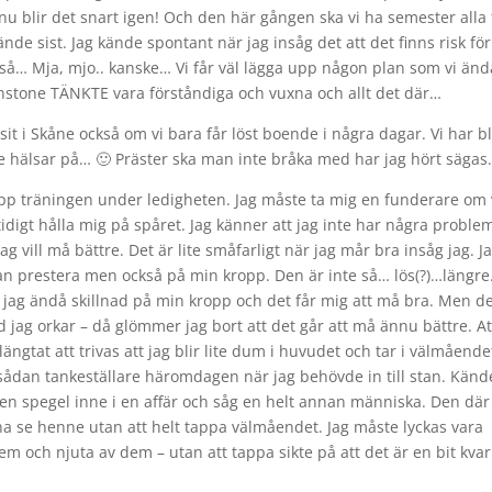
 blir det snart igen! Och den här gången ska vi ha semester alla 
de sist. Jag kände spontant när jag insåg det att det finns risk för 
 så… Mja, mjo.. kanske… Vi får väl lägga upp någon plan som vi änd
tminstone TÄNKTE vara förståndiga och vuxna och allt det där…
it i Skåne också om vi bara får löst boende i några dagar. Vi har b
inte hälsar på… 🙂 Präster ska man inte bråka med har jag hört säga
ga upp träningen under ledigheten. Jag måste ta mig en funderare om
mtidigt hålla mig på spåret. Jag känner att jag inte har några proble
Jag vill må bättre. Det är lite småfarligt när jag mår bra insåg jag. J
 kan prestera men också på min kropp. Den är inte så… lös(?)…längre
 jag ändå skillnad på min kropp och det får mig att må bra. Men d
 jag orkar – då glömmer jag bort att det går att må ännu bättre. At
längtat att trivas att jag blir lite dum i huvudet och tar i välmående
n sådan tankeställare häromdagen när jag behövde in till stan. Känd
 en spegel inne i en affär och såg en helt annan människa. Den där
na se henne utan att helt tappa välmåendet. Jag måste lyckas vara
 och njuta av dem – utan att tappa sikte på att det är en bit kvar