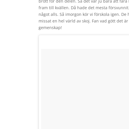
brott för den delen. Så det var ju bara att far
fram till kvällen. Då hade det mesta försvunni
något alls. Så imorgon kör vi förskola igen. D
missat en hel värld av skoj. Fan vad gött det är
gemenskap!