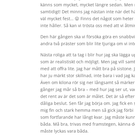
känns som mycket, mycket längre sedan. Men nu
samtidigt! Det minns jag nästan inte när det hän
väl mycket fest… 😛 Finns det något som heter
inte håller. Så kan vi trösta oss med att vi å
Den här gången ska vi försöka göra en snabbvis
andra två präster som blir lite tjuriga om vi 
Nästa roliga att ta tag i blir hur jag ska läg
som är realistiskt och möjligt. Men jag vill sa
med att offra lite. Jag har mått bra på sistone. 
har ju märkt stor skillnad, inte bara i vad jag
Även om kilona rör sig ner långsamt så märker
gånger jag mår så bra – med hur jag ser ut, vad
det rent av är det som är målet. Det är så efter
dåliga beslut. Sen får jag börja om. Jag fick e
mig fin och stark hemma men så gick jag förbi
som fortfarande har långt kvar. Jag måste kun
båda. Må bra, trivas med framstegen, känna dem
måste lyckas vara båda.