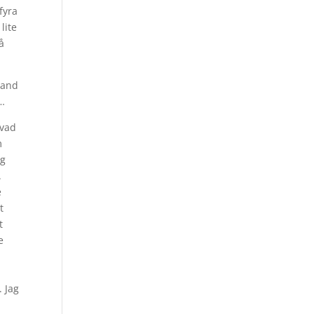
fyra
lite
å
land
s…
 vad
m
ag
.
e
t
t
e
. Jag