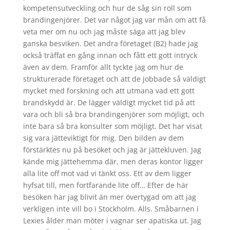
kompetensutveckling och hur de såg sin roll som
brandingenjörer. Det var något jag var mån om att få
veta mer om nu och jag måste säga att jag blev
ganska besviken. Det andra företaget (B2) hade jag
också träffat en gång innan och fått ett gott intryck
även av dem. Framför allt tyckte jag om hur de
strukturerade företaget och att de jobbade så väldigt
mycket med forskning och att utmana vad ett gott
brandskydd är. De lägger väldigt mycket tid på att
vara och bli så bra brandingenjörer som möjligt, och
inte bara så bra konsulter som möjligt. Det har visat
sig vara jätteviktigt för mig. Den bilden av dem
förstärktes nu på besöket och jag är jättekluven. Jag
kände mig jättehemma där, men deras kontor ligger
alla lite off mot vad vi tänkt oss. Ett av dem ligger
hyfsat till, men fortfarande lite off… Efter de här
besöken har jag blivit än mer övertygad om att jag
verkligen inte vill bo i Stockholm. Alls. Småbarnen i
Lexies ålder man möter i vagnar ser apatiska ut. Jag