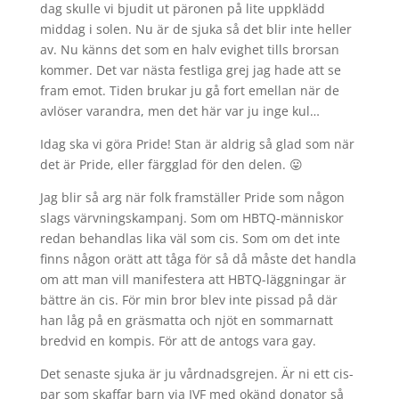
dag skulle vi bjudit ut päronen på lite uppklädd
middag i solen. Nu är de sjuka så det blir inte heller
av. Nu känns det som en halv evighet tills brorsan
kommer. Det var nästa festliga grej jag hade att se
fram emot. Tiden brukar ju gå fort emellan när de
avlöser varandra, men det här var ju inge kul…
Idag ska vi göra Pride! Stan är aldrig så glad som när
det är Pride, eller färgglad för den delen. 😛
Jag blir så arg när folk framställer Pride som någon
slags värvningskampanj. Som om HBTQ-människor
redan behandlas lika väl som cis. Som om det inte
finns någon orätt att tåga för så då måste det handla
om att man vill manifestera att HBTQ-läggningar är
bättre än cis. För min bror blev inte pissad på där
han låg på en gräsmatta och njöt en sommarnatt
bredvid en kompis. För att de antogs vara gay.
Det senaste sjuka är ju vårdnadsgrejen. Är ni ett cis-
par som skaffar barn via IVF med okänd donator så