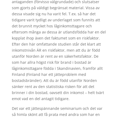
antaganden (förvisso välgrundade) och slutsatser
som gjorts på väldigt begränsat material. Vissa av
dessa visade sig nu ha varit fel. T.ex. så har det
tidigare varit tydligt av underlaget som funnits att
det brunnit mycket hos låginkomsttagare och
eftersom många av dessa är utlandsfödda har en del
kopplat ihop även det faktumet som en riskfaktor.
Efter den här omfattande studien står det klart att
inkomstnivån ÄR en riskfaktor, men att du är född
utanför Norden är rent av en säkerhetsfaktor. De
som har allra högst risk för brand i bostad är
låginkomsttagare födda i Skandinavien, framför allt
Finland (Finland har ett jätteproblem med
bostadsbränder). Att du är född utanför Norden
sänker rent av den statistiska risken för att det
brinner i din bostad, oavsett din inkomst – helt tvärt
emot vad en del antagit tidigare.
Det var ett jättespännande seminarium och det var
så himla skönt att få prata med andra som har en