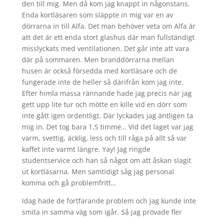
den till mig. Men då kom jag knappt in någonstans.
Enda kortläsaren som släppte in mig var en av
dörrarna in till Alfa. Det man behöver veta om Alfa är
att det är ett enda stort glashus där man fullständigt
misslyckats med ventilationen. Det går inte att vara
där på sommaren. Men branddörrarna mellan
husen är också försedda med kortläsare och de
fungerade inte de heller så därifrån kom jag inte.
Efter himla massa rännande hade jag precis när jag
gett upp lite tur och mötte en kille vid en dörr som
inte gått igen ordentligt. Där lyckades jag äntligen ta
mig in. Det tog bara 1,5 timme… Vid det laget var jag
varm, svettig, äcklig, less och till råga på allt så var
kaffet inte varmt längre. Yay! Jag ringde
studentservice och han så något om att åskan slagit
ut kortläsarna. Men samtidigt såg jag personal
komma och gå problemfritt…
Idag hade de fortfarande problem och jag kunde inte
smita in samma väg som igår. Så jag prövade fler