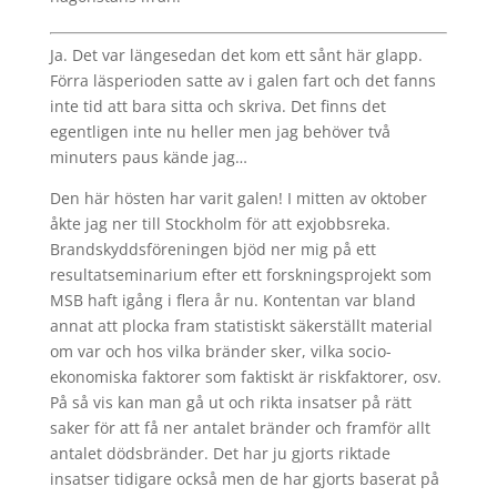
Ja. Det var längesedan det kom ett sånt här glapp.
Förra läsperioden satte av i galen fart och det fanns
inte tid att bara sitta och skriva. Det finns det
egentligen inte nu heller men jag behöver två
minuters paus kände jag…
Den här hösten har varit galen! I mitten av oktober
åkte jag ner till Stockholm för att exjobbsreka.
Brandskyddsföreningen bjöd ner mig på ett
resultatseminarium efter ett forskningsprojekt som
MSB haft igång i flera år nu. Kontentan var bland
annat att plocka fram statistiskt säkerställt material
om var och hos vilka bränder sker, vilka socio-
ekonomiska faktorer som faktiskt är riskfaktorer, osv.
På så vis kan man gå ut och rikta insatser på rätt
saker för att få ner antalet bränder och framför allt
antalet dödsbränder. Det har ju gjorts riktade
insatser tidigare också men de har gjorts baserat på