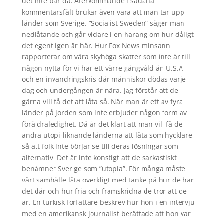
det inte bär då. Återkommande i sådana
kommentarsfält brukar även vara att man tar upp
länder som Sverige. ”Socialist Sweden” säger man
nedlåtande och går vidare i en harang om hur dåligt
det egentligen är här. Hur Fox News minsann
rapporterar om våra skyhöga skatter som inte är till
någon nytta för vi har ett värre gängvåld än U.S.A
och en invandringskris där människor dödas varje
dag och undergången är nära. Jag förstår att de
gärna vill få det att låta så. När man är ett av fyra
länder på jorden som inte erbjuder någon form av
föräldraledighet. Då är det klart att man vill få de
andra utopi-liknande länderna att låta som hycklare
så att folk inte börjar se till deras lösningar som
alternativ. Det är inte konstigt att de sarkastiskt
benämner Sverige som ”utopia”. För många måste
vårt samhälle låta overkligt med tanke på hur de har
det där och hur fria och framskridna de tror att de
är. En turkisk författare beskrev hur hon i en intervju
med en amerikansk journalist berättade att hon var