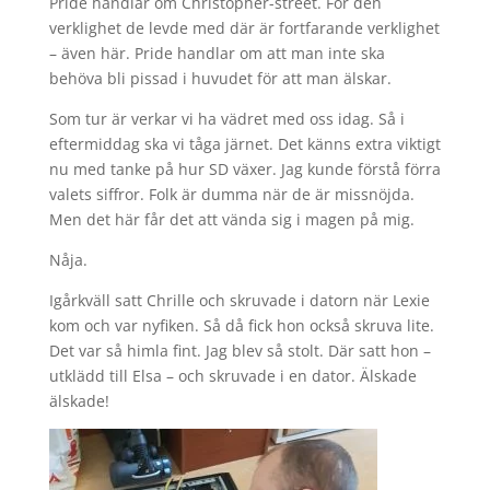
Pride handlar om Christopher-street. För den
verklighet de levde med där är fortfarande verklighet
– även här. Pride handlar om att man inte ska
behöva bli pissad i huvudet för att man älskar.
Som tur är verkar vi ha vädret med oss idag. Så i
eftermiddag ska vi tåga järnet. Det känns extra viktigt
nu med tanke på hur SD växer. Jag kunde förstå förra
valets siffror. Folk är dumma när de är missnöjda.
Men det här får det att vända sig i magen på mig.
Nåja.
Igårkväll satt Chrille och skruvade i datorn när Lexie
kom och var nyfiken. Så då fick hon också skruva lite.
Det var så himla fint. Jag blev så stolt. Där satt hon –
utklädd till Elsa – och skruvade i en dator. Älskade
älskade!