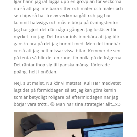
Igår hann jag iaf lägga upp en grovplan för veckorna
nu så att jag inte bara sitter och maler och maler och
sen hips så har tre av veckorna gått och jag har
kommit halvvägs och måste börja på övningstentor.
Jag har gjort det där några gånger. Jag lusläser för
mycket tror jag. Det brukar iofs innebära att jag blir
ganska bra på det jag hunnit med. Men det innebär
också att jag helt missar vissa bitar. Kommer de sen
på tenta så blir det en rund, fin nolla på de frågorna.
Det räntar ihop sig till ganska många förlorade
poäng, helt i onödan.
Nej, slut malet. Nu kör vi matstat. Kul! Har medvetet
lagt det på förmiddagen så att jag kan göra kemin
som är betydligt roligare på eftermiddagen när jag
börjar vara trött.. 😛 Man har sina strategier allt…xD