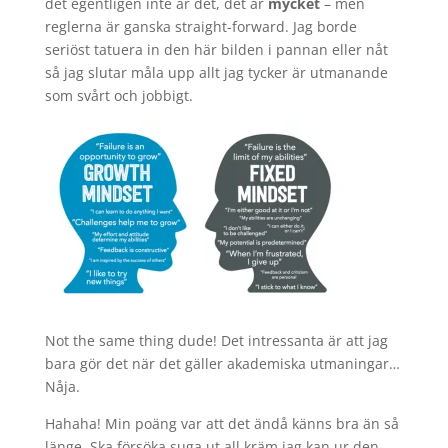
det egentligen inte är det, det är
mycket
– men
reglerna är ganska straight-forward. Jag borde
seriöst tatuera in den här bilden i pannan eller nåt
så jag slutar måla upp allt jag tycker är utmanande
som svårt och jobbigt.
Not the same thing dude! Det intressanta är att jag
bara gör det när det gäller akademiska utmaningar…
Nåja.
Hahaha! Min poäng var att det ändå känns bra än så
länge. Ska försöka suga ut all kräm jag kan ur den