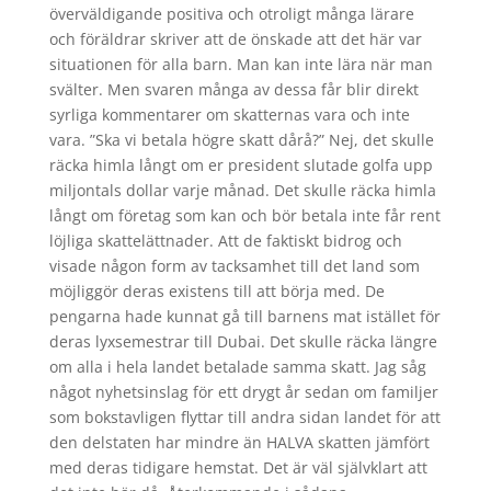
överväldigande positiva och otroligt många lärare
och föräldrar skriver att de önskade att det här var
situationen för alla barn. Man kan inte lära när man
svälter. Men svaren många av dessa får blir direkt
syrliga kommentarer om skatternas vara och inte
vara. ”Ska vi betala högre skatt dårå?” Nej, det skulle
räcka himla långt om er president slutade golfa upp
miljontals dollar varje månad. Det skulle räcka himla
långt om företag som kan och bör betala inte får rent
löjliga skattelättnader. Att de faktiskt bidrog och
visade någon form av tacksamhet till det land som
möjliggör deras existens till att börja med. De
pengarna hade kunnat gå till barnens mat istället för
deras lyxsemestrar till Dubai. Det skulle räcka längre
om alla i hela landet betalade samma skatt. Jag såg
något nyhetsinslag för ett drygt år sedan om familjer
som bokstavligen flyttar till andra sidan landet för att
den delstaten har mindre än HALVA skatten jämfört
med deras tidigare hemstat. Det är väl självklart att