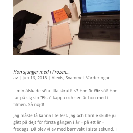
Hon sjunger med i Frozen…
av
|
jun 16, 2018
|
Alexis
,
Svammel
,
Värderingar
…min älskade söta lilla skrutt! <3 Hon är
för
söt! Hon
tar på sig sin ”Elsa”-kappa och sen är hon med i
filmen. Så nöjd!
Jag måste få känna lite fest. Jag och Chrille skulle ju
gått på dejt för första gången i år – på ett år – i
fredags. Då blev vi av med barnvakt i sista sekund. I