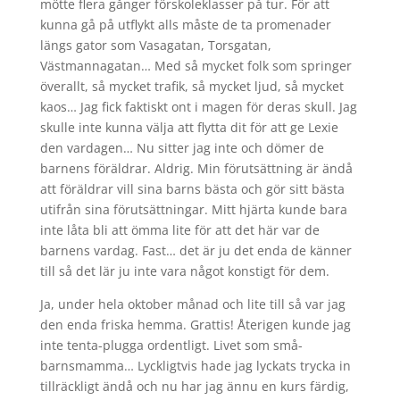
mötte flera gånger förskoleklasser på tur. För att
kunna gå på utflykt alls måste de ta promenader
längs gator som Vasagatan, Torsgatan,
Västmannagatan… Med så mycket folk som springer
överallt, så mycket trafik, så mycket ljud, så mycket
kaos… Jag fick faktiskt ont i magen för deras skull. Jag
skulle inte kunna välja att flytta dit för att ge Lexie
den vardagen… Nu sitter jag inte och dömer de
barnens föräldrar. Aldrig. Min förutsättning är ändå
att föräldrar vill sina barns bästa och gör sitt bästa
utifrån sina förutsättningar. Mitt hjärta kunde bara
inte låta bli att ömma lite för att det här var de
barnens vardag. Fast… det är ju det enda de känner
till så det lär ju inte vara något konstigt för dem.
Ja, under hela oktober månad och lite till så var jag
den enda friska hemma. Grattis! Återigen kunde jag
inte tenta-plugga ordentligt. Livet som små-
barnsmamma… Lyckligtvis hade jag lyckats trycka in
tillräckligt ändå och nu har jag ännu en kurs färdig,