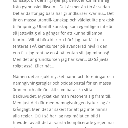
kunskap. En del är grejer jag behöver komma ihåg
från gymnasiet liksom… Det är mer än tio år sedan.
Det är därför jag bara har grundkurser kvar nu… Det
är en massa utantill-kunskap och väldigt lite praktisk
tillämpning. Utantill-kunskap som egentligen inte är
så jätteviktig alla gånger för att kunna tillämpa
teorin… Vill ni höra kickern här? Jag har läst och
tenterat TVÅ kemikurser på avancerad nivå (i den
ena fick jag rent av en 4 på tentan vill jag minnas)!
Men det är grundkursen jag har kvar… xD Så jävla
roligt asså. Eller nåt…
Nämen det är sjukt mycket namn och föreningar och
namngivningsregler och oxidationstal för en massa
ämnen och allmän skit som bara ska sitta i
bakhuvudet. Mycket kan man resonera sig fram till.
Men just det där med namngivningen tycker jag är
krångligt. Men det är säkert för att jag inte minns
alla regler. OCH så har jag nog målat en bild i
huvudet av att det är värsta komplicerade grejen när