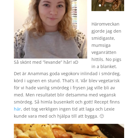
Häromveckan
gjorde jag den
smidigaste,
mumsiga
veganrätten
hittils. No pigs
Så skönt med ”levande” hår! xD
in a blanket.
Det är Anammas goda vegokorv inlindad i smördeg,
körd i ugnen en stund. That’s it. Vår blev vegetarisk
för vi hade vanlig smördeg i frysen jag ville bli av
med. Men resultatet blir detsamma med vegansk
smördeg. Så himla busenkelt och gott! Recept finns
här
, det tog verkligen ingen tid att laga och Lexie
kunde vara med och hjälpa till att bygga. 🙂