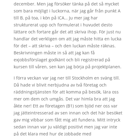
december. Men jag försöker tänka på det så mycket
som bara möjligt i luckorna, när jag går från punkt A
till B, på toa, i kön på ICA… Ju mer jag har
strukturerat upp och formulerat i huvudet desto
lättare och fortare går det att skriva ihop. För just nu
handlar det verkligen om att jag måste hitta en lucka
för det – att skriva – och den luckan måste räknas.
Beskrivningen måste in så att jag kan få
exjobbsförslaget godkänt och bli registrerad på
kursen till våren, sen kan jag börja på projektplanen.
I förra veckan var jag ner till Stockholm en sväng till.
Då hade vi blivit nerbjudna av två företag och
räddningstjänsten för att komma på besök, lära oss
mer om dem och umgås. Det var himla bra att jag
åkte ner! Ett av företagen (B1) som bjöd ner oss var
jag jätteintresserad av sen innan och det här besöket
gav mig vibbar som fått mig att fundera. Mitt intryck
sedan innan var ju väldigt positivt men jag var inte
på det klara med hur de jobbade med