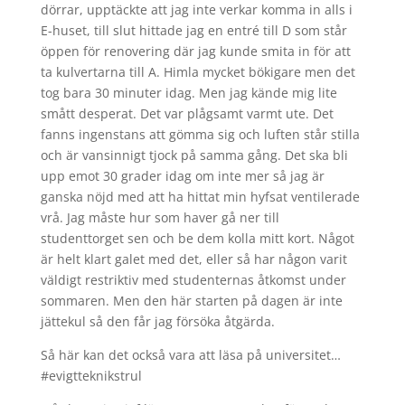
dörrar, upptäckte att jag inte verkar komma in alls i
E-huset, till slut hittade jag en entré till D som står
öppen för renovering där jag kunde smita in för att
ta kulvertarna till A. Himla mycket bökigare men det
tog bara 30 minuter idag. Men jag kände mig lite
smått desperat. Det var plågsamt varmt ute. Det
fanns ingenstans att gömma sig och luften står stilla
och är vansinnigt tjock på samma gång. Det ska bli
upp emot 30 grader idag om inte mer så jag är
ganska nöjd med att ha hittat min hyfsat ventilerade
vrå. Jag måste hur som haver gå ner till
studenttorget sen och be dem kolla mitt kort. Något
är helt klart galet med det, eller så har någon varit
väldigt restriktiv med studenternas åtkomst under
sommaren. Men den här starten på dagen är inte
jättekul så den får jag försöka åtgärda.
Så här kan det också vara att läsa på universitet…
#evigtteknikstrul