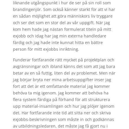
liknande utgångspunkt i hur de ser på sin roll som
brandingenjör. Som också känner starkt för att vi har
en sådan möjlighet att göra människors liv tryggare
och ser det som en stor del av vår uppgift. När jag
kom hem hade jag nästan formulerat titeln på mitt
exjobb och idag har jag min externa handledare
färdig och jag hade inte kunnat hitta en bättre
person för mitt exjobbs inriktning.
Funderar fortfarande rätt mycket på projektplan och
avgränsningar och ibland känns det som att jag bara
betar av en så futtig, liten del av problemet. Men när
jag börjar bryta ner mina arbetsuppgifter inser jag
fort att det är ett omfattande material jag kommer
behöva ta mig igenom. Jag kommer att behöva ha
flera system färdiga på förhand för att strukturera
upp material-insamlingen och hur jag plöjer igenom
det. Har fortfarande inte tid att sitta ner och skriva
exjobbs-beskrivningen som måste in och godkännas
av utbildningsledaren, det måste jag få gjort nu i