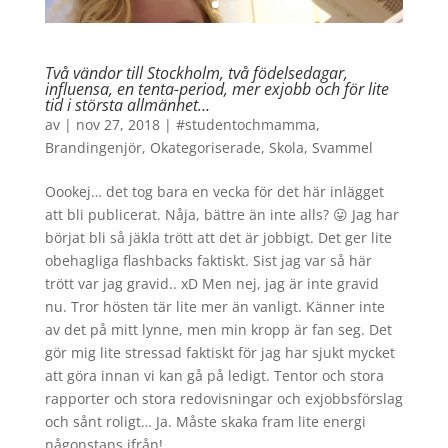
Två vändor till Stockholm, två födelsedagar,
influensa, en tenta-period, mer exjobb och för lite
tid i största allmänhet…
av
|
nov 27, 2018
|
#studentochmamma
,
Brandingenjör
,
Okategoriserade
,
Skola
,
Svammel
Oookej… det tog bara en vecka för det här inlägget
att bli publicerat. Nåja, bättre än inte alls? 😛 Jag har
börjat bli så jäkla trött att det är jobbigt. Det ger lite
obehagliga flashbacks faktiskt. Sist jag var så här
trött var jag gravid.. xD Men nej, jag är inte gravid
nu. Tror hösten tär lite mer än vanligt. Känner inte
av det på mitt lynne, men min kropp är fan seg. Det
gör mig lite stressad faktiskt för jag har sjukt mycket
att göra innan vi kan gå på ledigt. Tentor och stora
rapporter och stora redovisningar och exjobbsförslag
och sånt roligt… Ja. Måste skaka fram lite energi
någonstans ifrån!