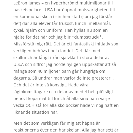
LeBron James – en hyperberömd multimiljonär till
basketspelare i USA har öppnat motsvarigheten till
en kommunal skola i sin hemstad (som jag förstår
det) där alla elever får frukost, lunch, mellanmål,
cykel, hjälm och uniform. Han hyllas nu som en
hjälte för det här och jag blir *dumbstruck!*.
Missförstå mig rätt. Det är ett fantastiskt initiativ som
verkligen behövs i hela landet. Det där med
skollunch är långt ifrån självklart i stora delar av
U.S.A och siffror jag hörde nyligen uppskattar att så
många som 40 miljoner barn går hungriga om
dagarna. Så undrar man varför de inte presterar…
Och det är inte så konstigt. Hade våra
låginkomsttagare och delar av medel helt plötsligt
behövt köpa mat till lunch åt alla sina barn varje
vecka OCH stå för alla skolböcker hade vi nog haft en
liknande situation här.
Men det som verkligen får mig att häpna är
reaktionerna över den här skolan. Alla jag har sett är