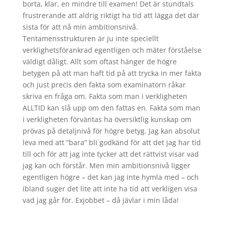
borta, klar, en mindre till examen! Det är stundtals
frustrerande att aldrig riktigt ha tid att lägga det där
sista för att nå min ambitionsnivå.
Tentamensstrukturen är ju inte speciellt
verklighetsförankrad egentligen och mäter förståelse
väldigt dåligt. Allt som oftast hänger de högre
betygen på att man haft tid på att trycka in mer fakta
och just precis den fakta som examinatorn råkar
skriva en fråga om. Fakta som man i verkligheten
ALLTID kan slå upp om den fattas en. Fakta som man
i verkligheten förväntas ha översiktlig kunskap om
prövas på detaljnivå för högre betyg. Jag kan absolut
leva med att ”bara” bli godkänd för att det jag har tid
till och för att jag inte tycker att det rättvist visar vad
jag kan och förstår. Men min ambitionsnivå ligger
egentligen högre – det kan jag inte hymla med – och
ibland suger det lite att inte ha tid att verkligen visa
vad jag går för. Exjobbet – då jävlar i min låda!