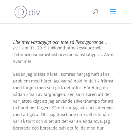
Lite mer vardagligt och inte så livsavgörande…
av
|
apr 11, 2019
|
#foodthatmakesyoudrool
,
#obnoxiousmomwhosharestoomanybabypics
,
Alexis
,
Svammel
Sedan jag blekte håret i somras har jag haft såna
problem med håret. Jag var så nöjd initialt – främst
med färgen men sen gick det utför. Håret tog en
sådan smäll av färgningen, sen sa frisören att det
var jätteviktigt att jag använde silvershampo för att
ta hand om färgen. Så det var jag så klart jättenoga
med att göra. Tills jag duschade en kväll och håret
var så torrt och slitet att det var en enda tova. Jag
borstade och borstade och det följde med hur