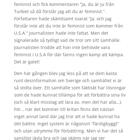
feminist och fick kommentaren ”Ja, du är ju från
Turkiet så då förstår jag att du är feminist.”.
Författaren hade skämtsamt svarat ”Ja, och jag
förstår inte att du inte är feminist som kommer från
U.S.A.” Journalisten hade inte fattat. Men det
signalerade så tydligt vad de tror om sitt samhälle.
Journalisten trodde att hon inte behövde vara
feminist i U.S.A för där fanns ingen kamp att kämpa.
Det är galet!
Den här gången blev jag less på att se dem kasta
runt desinformation om Sverige och samhället vi är
så stolta över. Ett samhälle som faktiskt har lösningar
som de hade kunnat tillämpa för att förbättra sina liv
(och så klart misstag att lära av, men det har alla…).
För… när det kommer till kritan finns det nästan
inget annat land där jag tror att vi hade kunnat ha
det bättre. Inget system är någonsin ”färdigbyggt”
och utan utrymme för förbättring. Men vi har det så
sanslöst jävla bra och jag skäms när jag ser