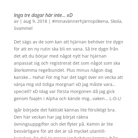
Inga tre dagar här inte… xD
av
|
aug 9, 2018
|
#minavännerhjärnspökena
,
Skola
,
Svammel
Det sägs av de som kan att hjärnan behöver tre dygn
för att en ny rutin ska bli en vana. Så tre dygn från
det att du börjar med något nytt har hjärnan
anpassat sig och registrerat det som något som ska
återkomma regelbundet. Plus minus någon dag
kanske… Haha! För mg har det tagit över en vecka att
vänja mig vid tidiga morgnar! xD Jag måste vara…
speciell? xD Idag var första morgonen då jag gick
genom foajén i Alpha och kände mig…vaken… L-O-L!
Igår började det faktiskt kännas lite försiktigt bra.
Den här veckan har jag börjat räkna
övningsuppgifter och det flyter på. Kemin är lite
besvärligare för att det är så mycket utantill-