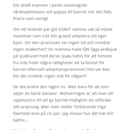
blir ändå mannen i paret automagiskt
vårdnadshavare och pappa till barnet när det föds.
Precis som vanligt.
Om ett lesbiskt par gör EXAKT samma sak så måste
mamman som inte blir gravid adoptera sitt eget
barn. För den processen tar ingen tid och innebär
ingen osäkerhet?! En mamma hade fått ligga kräksjuk
på sjukhuset med deras sjuka bebis för att hennes
fru inte hade några rättigheter att ta beslut för
barnet eftersom adoptionsprocessen inte var klar.
För det innebär ingen risk för någon?!
De ska ändra den lagen nu. Men bara för de som
väljer en känd donator. Motiveringen är att man vill
uppmuntra till att ge barnet möjlighet att utforska
sitt ursprung. Men man ställer fortfarande inga
likartade krav på cis-par. Jag missar hur det här blir
bättre…