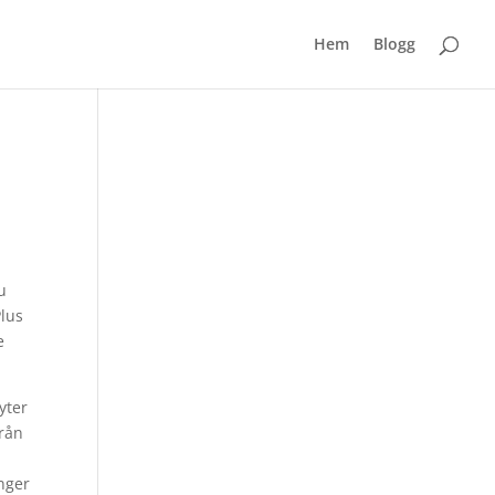
Hem
Blogg
u
Plus
e
yter
från
ånger