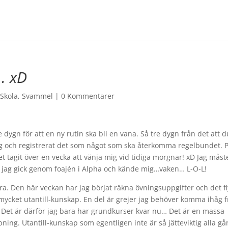
… xD
,
Skola
,
Svammel
|
0 Kommentarer
dygn för att en ny rutin ska bli en vana. Så tre dygn från det att d
ig och registrerat det som något som ska återkomma regelbundet. 
tagit över en vecka att vänja mig vid tidiga morgnar! xD Jag måst
å jag gick genom foajén i Alpha och kände mig…vaken… L-O-L!
 bra. Den här veckan har jag börjat räkna övningsuppgifter och det fl
å mycket utantill-kunskap. En del är grejer jag behöver komma ihåg 
 Det är därför jag bara har grundkurser kvar nu… Det är en massa
mpning. Utantill-kunskap som egentligen inte är så jätteviktig alla g