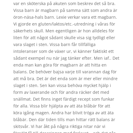
var en sköterska på akuten som beskrev det så bra.
Vissa barn är magbarn på samma sätt som andra är
öron-näsa-hals barn. Lexie verkar vara ett magbarn.
Vi gjorde en gluten/laktos/etc.-utredning i våras för
säkerhets skull. Men egentligen är hon alldeles för
liten för att något sådant skulle visa sig tydligt eller
vara slaget i sten. Vissa barn får tillfälliga
intoleranser som de växer ur, vi känner faktiskt ett
sådant exempel nu när jag tänker efter. Men iaf.. Det
enda man kan göra för magbarn är att hitta en
balans. De behöver bajsa varje till varannan dag för
att må bra. Det är det enda som är mer eller mindre
slaget i sten. Sen kan vissa behöva mycket hjälp i
form av laxerande och för andra räcker det med
snällmat. Det finns inget färdigt recept som funkar
för alla. Vissa blir hjälpta av att äta blåbär för att
köra igång magen. Andra har blivit tröga av att äta
blåbär. Den där tiden tills man hittar rätt balans är
skitsvår. Vi har åkt på några riktiga nitar när vi