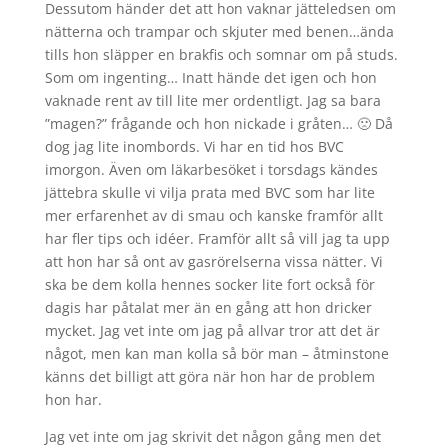
Dessutom händer det att hon vaknar jätteledsen om
nätterna och trampar och skjuter med benen…ända
tills hon släpper en brakfis och somnar om på studs.
Som om ingenting… Inatt hände det igen och hon
vaknade rent av till lite mer ordentligt. Jag sa bara
”magen?” frågande och hon nickade i gråten… 🙁 Då
dog jag lite inombords. Vi har en tid hos BVC
imorgon. Även om läkarbesöket i torsdags kändes
jättebra skulle vi vilja prata med BVC som har lite
mer erfarenhet av di smau och kanske framför allt
har fler tips och idéer. Framför allt så vill jag ta upp
att hon har så ont av gasrörelserna vissa nätter. Vi
ska be dem kolla hennes socker lite fort också för
dagis har påtalat mer än en gång att hon dricker
mycket. Jag vet inte om jag på allvar tror att det är
något, men kan man kolla så bör man – åtminstone
känns det billigt att göra när hon har de problem
hon har.
Jag vet inte om jag skrivit det någon gång men det