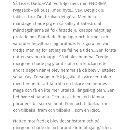
Så Lexie, Dadda/Voff-voff/Björnen, min ENORMA
ryggsäck – på buss…med byte… yay. Det gick ju
faktiskt bra. Det brukar det göra. Men hela
måndagen hade jag en så sällsynt katastrofal
måndagshjärna så folk fattade ju knappt något jag
pratade om. Blandade ihop lagar och termer och
variabler hejvilt när jag pratade. Fick göra om var
tredje mening för att jag sa fel hela tiden…Sen första
natten sov hon knappt. Så vi blev hemma. Tredje
morgonen hade jag glömt ställa om klockan efter
andra dagen när vi blev hemma så då blev vi istället
sena. Yay. Torsdagen fick jag åka till vårdcentralen
med henne för att få träffa en läkare om hennes
mage och få en lite mer uttalad, långsiktig plan. Sen
behövde vi handla. Och ta oss hem, och lämna
päronens bil som vi lånat. Fram och tillbaka, fram
och tillbaka, fram och tillbaka… som en idiot.
Natten mot fredag blev det snöstorm och på
morgonen hade de fortfarande inte plogat gården,