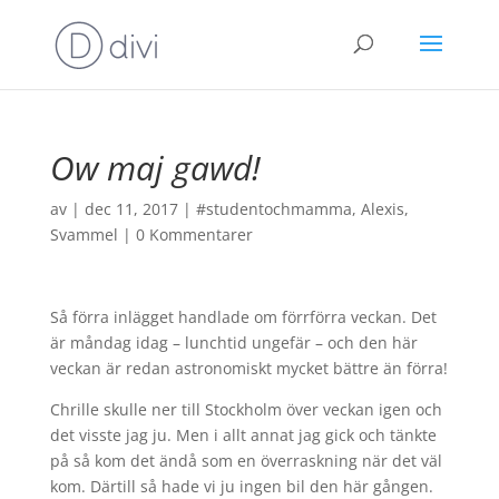
Ow maj gawd!
av
|
dec 11, 2017
|
#studentochmamma
,
Alexis
,
Svammel
|
0 Kommentarer
Så förra inlägget handlade om förrförra veckan. Det
är måndag idag – lunchtid ungefär – och den här
veckan är redan astronomiskt mycket bättre än förra!
Chrille skulle ner till Stockholm över veckan igen och
det visste jag ju. Men i allt annat jag gick och tänkte
på så kom det ändå som en överraskning när det väl
kom. Därtill så hade vi ju ingen bil den här gången.