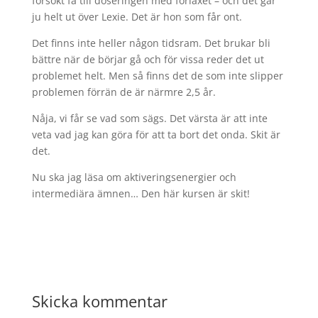
försökt få till doseringen med forlaxet – och det går
ju helt ut över Lexie. Det är hon som får ont.
Det finns inte heller någon tidsram. Det brukar bli
bättre när de börjar gå och för vissa reder det ut
problemet helt. Men så finns det de som inte slipper
problemen förrän de är närmre 2,5 år.
Nåja, vi får se vad som sägs. Det värsta är att inte
veta vad jag kan göra för att ta bort det onda. Skit är
det.
Nu ska jag läsa om aktiveringsenergier och
intermediära ämnen… Den här kursen är skit!
Skicka kommentar