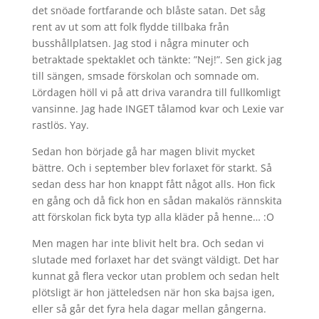
det snöade fortfarande och blåste satan. Det såg
rent av ut som att folk flydde tillbaka från
busshållplatsen. Jag stod i några minuter och
betraktade spektaklet och tänkte: ”Nej!”. Sen gick jag
till sängen, smsade förskolan och somnade om.
Lördagen höll vi på att driva varandra till fullkomligt
vansinne. Jag hade INGET tålamod kvar och Lexie var
rastlös. Yay.
Sedan hon började gå har magen blivit mycket
bättre. Och i september blev forlaxet för starkt. Så
sedan dess har hon knappt fått något alls. Hon fick
en gång och då fick hon en sådan makalös rännskita
att förskolan fick byta typ alla kläder på henne… :O
Men magen har inte blivit helt bra. Och sedan vi
slutade med forlaxet har det svängt väldigt. Det har
kunnat gå flera veckor utan problem och sedan helt
plötsligt är hon jätteledsen när hon ska bajsa igen,
eller så går det fyra hela dagar mellan gångerna.