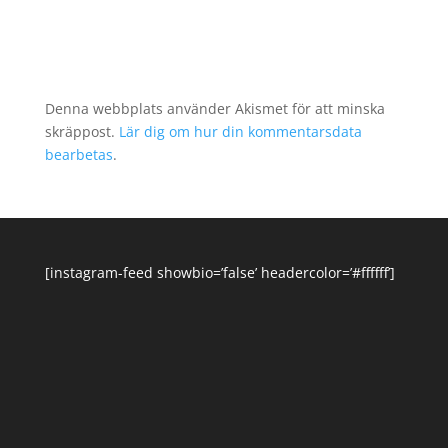
Denna webbplats använder Akismet för att minska
skräppost.
Lär dig om hur din kommentarsdata
bearbetas
.
[instagram-feed showbio=’false’ headercolor=’#ffffff’]