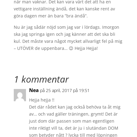
när man vaknar. Det kan vara värt det att ha en
vettigare inställning ändå, det kan kanske rent av
göra dagen mer än bara ”bra ändå”.
Nu är jag sådär nöjd som jag var i lördags. Imorgon
ska jag springa igen och jag känner att det ska bli
kul. Det måste vara något mycket allvarligt fel på mig
– UTÖVER de uppenbara… 😉 Hejja Hejja!
1 kommentar
Nea
på 25 april, 2017 på 19:51
Hejja hejja !!
Det där rådet kan jag också behöva ta åt mig
av… och vad gäller träningen, grymt! Det är
just dom där passen som man egentligen
inte riktigt vill ta, det är ju i slutändan DOM
som betyder nått ? lycka till med löpningen