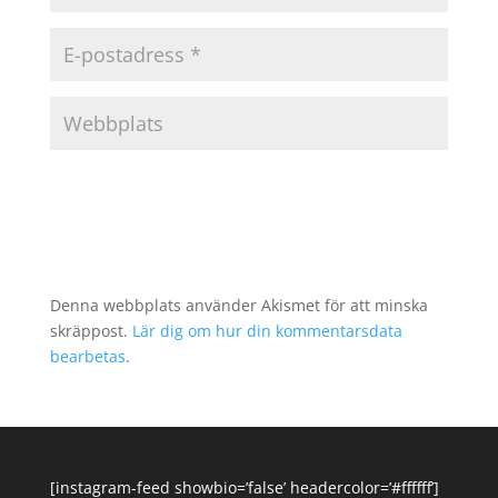
Denna webbplats använder Akismet för att minska
skräppost.
Lär dig om hur din kommentarsdata
bearbetas
.
[instagram-feed showbio=’false’ headercolor=’#ffffff’]