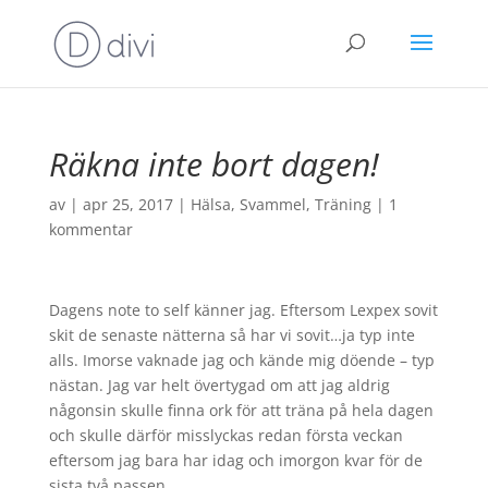
Räkna inte bort dagen!
av
|
apr 25, 2017
|
Hälsa
,
Svammel
,
Träning
|
1
kommentar
Dagens note to self känner jag. Eftersom Lexpex sovit
skit de senaste nätterna så har vi sovit…ja typ inte
alls. Imorse vaknade jag och kände mig döende – typ
nästan. Jag var helt övertygad om att jag aldrig
någonsin skulle finna ork för att träna på hela dagen
och skulle därför misslyckas redan första veckan
eftersom jag bara har idag och imorgon kvar för de
sista två passen.