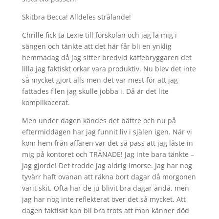
Skitbra Becca! Alldeles strålande!
Chrille fick ta Lexie till förskolan och jag la mig i
sängen och tänkte att det här får bli en ynklig
hemmadag då jag sitter bredvid kaffebryggaren det
lilla jag faktiskt orkar vara produktiv. Nu blev det inte
så mycket gjort alls men det var mest för att jag
fattades filen jag skulle jobba i. Då är det lite
komplikacerat.
Men under dagen kändes det bättre och nu på
eftermiddagen har jag funnit liv i själen igen. När vi
kom hem från affären var det så pass att jag låste in
mig på kontoret och TRÄNADE! Jag inte bara tänkte –
jag gjorde! Det trodde jag aldrig imorse. Jag har nog
tyvärr haft ovanan att räkna bort dagar då morgonen
varit skit. Ofta har de ju blivit bra dagar ändå, men
jag har nog inte reflekterat över det så mycket. Att
dagen faktiskt kan bli bra trots att man känner död