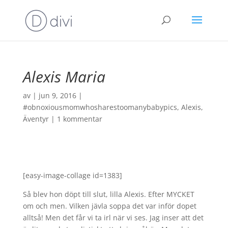
Alexis Maria
av
|
jun 9, 2016
|
#obnoxiousmomwhosharestoomanybabypics
,
Alexis
,
Äventyr
|
1 kommentar
[easy-image-collage id=1383]
Så blev hon döpt till slut, lilla Alexis. Efter MYCKET
om och men. Vilken jävla soppa det var inför dopet
alltså! Men det får vi ta irl när vi ses. Jag inser att det