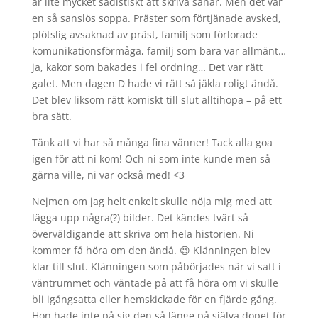
är lite mycket sadistiskt att skriva såhär. Men det var
en så sanslös soppa. Präster som förtjänade avsked,
plötslig avsaknad av präst, familj som förlorade
komunikationsförmåga, familj som bara var allmänt…
ja, kakor som bakades i fel ordning… Det var rätt
galet. Men dagen D hade vi rätt så jäkla roligt ändå.
Det blev liksom rätt komiskt till slut alltihopa – på ett
bra sätt.
Tänk att vi har så många fina vänner! Tack alla goa
igen för att ni kom! Och ni som inte kunde men så
gärna ville, ni var också med! <3
Nejmen om jag helt enkelt skulle nöja mig med att
lägga upp några(?) bilder. Det kändes tvärt så
överväldigande att skriva om hela historien. Ni
kommer få höra om den ändå. 😉 Klänningen blev
klar till slut. Klänningen som påbörjades när vi satt i
väntrummet och väntade på att få höra om vi skulle
bli igångsatta eller hemskickade för en fjärde gång.
Hon hade inte på sig den så länge på själva dopet för