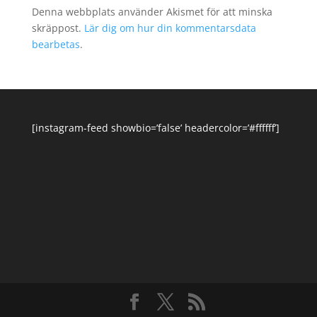
Denna webbplats använder Akismet för att minska
skräppost.
Lär dig om hur din kommentarsdata
bearbetas
.
[instagram-feed showbio=’false’ headercolor=’#ffffff’]