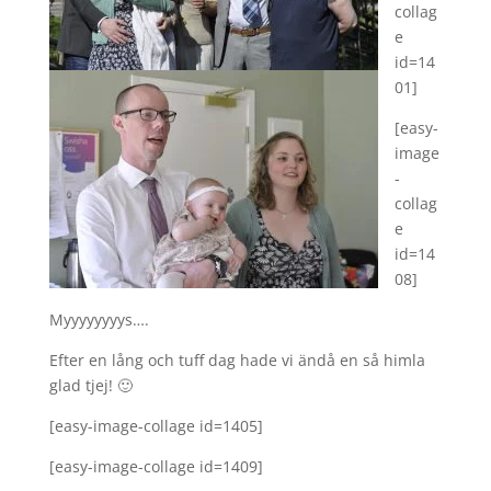
collag
e
id=14
01]
[easy-
image
-
collag
e
id=14
08]
Myyyyyyyys….
Efter en lång och tuff dag hade vi ändå en så himla
glad tjej! 🙂
[easy-image-collage id=1405]
[easy-image-collage id=1409]