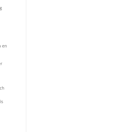
ag
a en
er
och
is