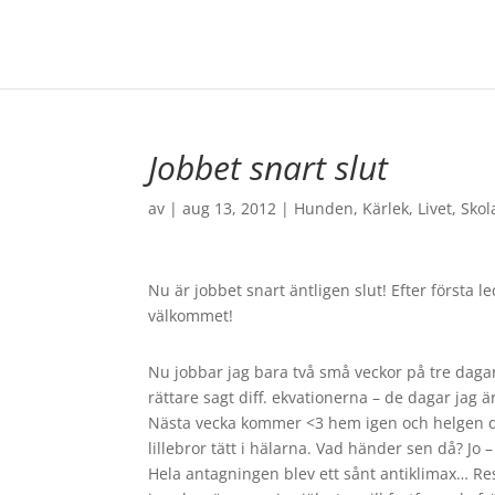
Jobbet snart slut
av
|
aug 13, 2012
|
Hunden
,
Kärlek
,
Livet
,
Skol
Nu är jobbet snart äntligen slut! Efter första 
välkommet!
Nu jobbar jag bara två små veckor på tre dagar v
rättare sagt diff. ekvationerna – de dagar jag är
Nästa vecka kommer <3 hem igen och helgen d
lillebror tätt i hälarna. Vad händer sen då? Jo
Hela antagningen blev ett sånt antiklimax… Res