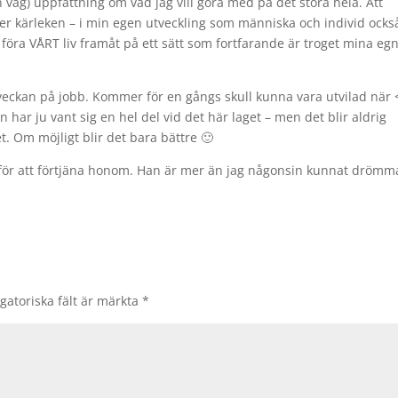
vag) uppfattning om vad jag vill göra med på det stora hela. Att
över kärleken – i min egen utveckling som människa och individ ocks
t föra VÅRT liv framåt på ett sätt som fortfarande är troget mina eg
eveckan på jobb. Kommer för en gångs skull kunna vara utvilad när 
 har ju vant sig en hel del vid det här laget – men det blir aldrig
 Om möjligt blir det bara bättre 🙂
rt för att förtjäna honom. Han är mer än jag någonsin kunnat drömm
gatoriska fält är märkta
*