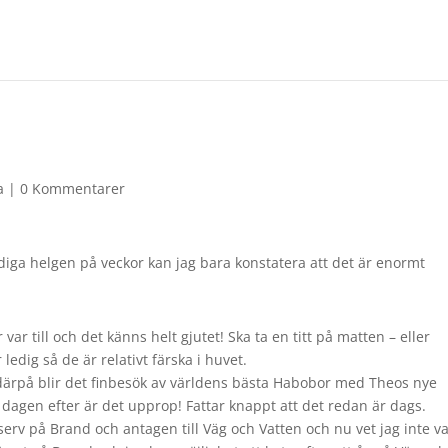
a
|
0 Kommentarer
lediga helgen på veckor kan jag bara konstatera att det är enormt
ar till och det känns helt gjutet! Ska ta en titt på matten – eller
 ledig så de är relativt färska i huvet.
ärpå blir det finbesök av världens bästa Habobor med Theos nye
 – dagen efter är det upprop! Fattar knappt att det redan är dags.
erv på Brand och antagen till Väg och Vatten och nu vet jag inte v