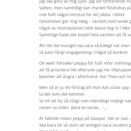
jag ska göra av mig själv. Jag vill fortfarande 
Vatten, men samtidigt kan mycket förändras på e
inte haft något intresse för att jobba i fältet.
Ovissheten gör mig tokig – särskilt med tanke på
något av reservplatsen eller kasta mig in i V&V
Samtidigt hade det betytt hela världen att få v
Åh! Att det tvunget ska vara så bökigt när man 
så pass långt engagemang i något så konkret.
Oh well! Försöker peppa för fullt inför nollning
att få prioritera lite eftersom jag har lillplup
kommer att ångra i efterhand. Har Theo och må
Men så är ju ett förslag att man kan sluta upp 
ta det som det kommer.
Se till att ha så roligt som mänskligt möjligt nä
resten av tiden. Bara en tanke… -_-
Är faktiskt redan pepp på Gasque. Det är vad –
Ska bara bli så stort att äntligen vara student p