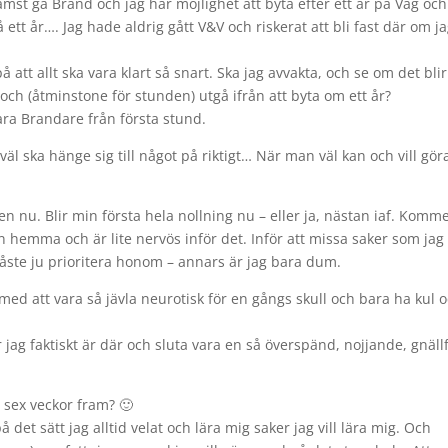
främst gå Brand och jag har möjlighet att byta efter ett år på Väg och
tt år…. Jag hade aldrig gått V&V och riskerat att bli fast där om j
 att allt ska vara klart så snart. Ska jag avvakta, och se om det blir
 och (åtminstone för stunden) utgå ifrån att byta om ett år?
ara Brandare från första stund.
väl ska hänge sig till något på riktigt… När man väl kan och vill gör
en nu. Blir min första hela nollning nu – eller ja, nästan iaf. Komm
pen hemma och är lite nervös inför det. Inför att missa saker som jag
ste ju prioritera honom – annars är jag bara dum.
med att vara så jävla neurotisk för en gångs skull och bara ha kul 
r jag faktiskt är där och sluta vara en så överspänd, nojjande, gnällf
 sex veckor fram? 🙂
å det sätt jag alltid velat och lära mig saker jag vill lära mig. Och