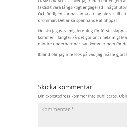
FRAMFÖR ALLT – saker jag redan har en (om än 
faktiskt vara långsiktigt engagerad i något ut
Och äntligen kunna känna att jag bidrar till at
drömmar. Det är så spännande alltihopa!
Nu ska jag göra mig iordning för första slapp
kommer – längtar så det gör ont i hela mig! Man
mindre underbart när han kommer hem för det.
Ibland blir jag inte klok på vad jag måste gjo
Skicka kommentar
Din e-postadress kommer inte publiceras.
Obli