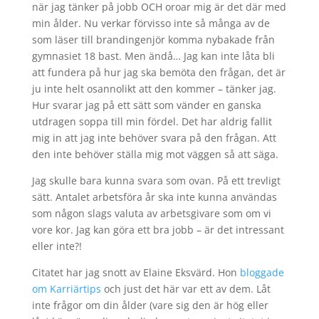
när jag tänker på jobb OCH oroar mig är det där med
min ålder. Nu verkar förvisso inte så många av de
som läser till brandingenjör komma nybakade från
gymnasiet 18 bast. Men ändå… Jag kan inte låta bli
att fundera på hur jag ska bemöta den frågan, det är
ju inte helt osannolikt att den kommer – tänker jag.
Hur svarar jag på ett sätt som vänder en ganska
utdragen soppa till min fördel. Det har aldrig fallit
mig in att jag inte behöver svara på den frågan. Att
den inte behöver ställa mig mot väggen så att säga.
Jag skulle bara kunna svara som ovan. På ett trevligt
sätt. Antalet arbetsföra år ska inte kunna användas
som någon slags valuta av arbetsgivare som om vi
vore kor. Jag kan göra ett bra jobb – är det intressant
eller inte?!
Citatet har jag snott av Elaine Eksvärd. Hon
bloggade
om Karriärtips
och just det här var ett av dem. Låt
inte frågor om din ålder (vare sig den är hög eller