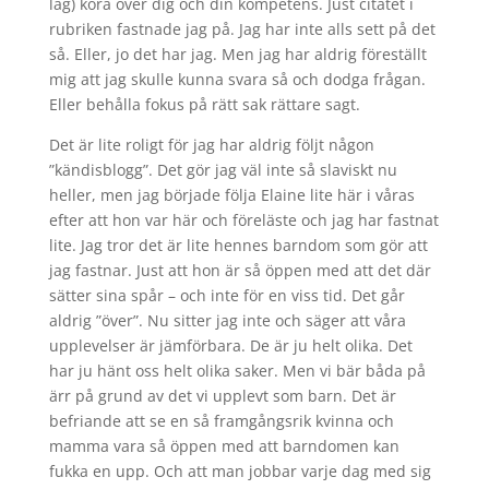
låg) köra över dig och din kompetens. Just citatet i
rubriken fastnade jag på. Jag har inte alls sett på det
så. Eller, jo det har jag. Men jag har aldrig föreställt
mig att jag skulle kunna svara så och dodga frågan.
Eller behålla fokus på rätt sak rättare sagt.
Det är lite roligt för jag har aldrig följt någon
”kändisblogg”. Det gör jag väl inte så slaviskt nu
heller, men jag började följa Elaine lite här i våras
efter att hon var här och föreläste och jag har fastnat
lite. Jag tror det är lite hennes barndom som gör att
jag fastnar. Just att hon är så öppen med att det där
sätter sina spår – och inte för en viss tid. Det går
aldrig ”över”. Nu sitter jag inte och säger att våra
upplevelser är jämförbara. De är ju helt olika. Det
har ju hänt oss helt olika saker. Men vi bär båda på
ärr på grund av det vi upplevt som barn. Det är
befriande att se en så framgångsrik kvinna och
mamma vara så öppen med att barndomen kan
fukka en upp. Och att man jobbar varje dag med sig