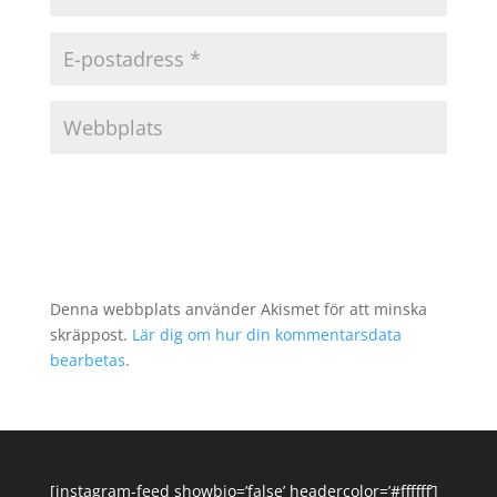
Denna webbplats använder Akismet för att minska
skräppost.
Lär dig om hur din kommentarsdata
bearbetas
.
[instagram-feed showbio=’false’ headercolor=’#ffffff’]