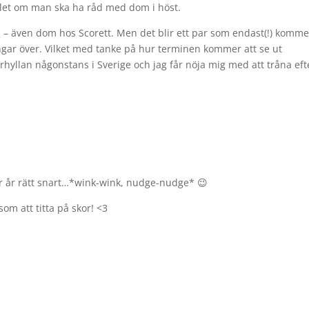
edlet om man ska ha råd med dom i höst.
 – även dom hos Scorett. Men det blir ett par som endast(!) komme
engar över. Vilket med tanke på hur terminen kommer att se ut
rhyllan någonstans i Sverige och jag får nöja mig med att tråna eft
ller år rätt snart…*wink-wink, nudge-nudge* 😉
om att titta på skor! <3