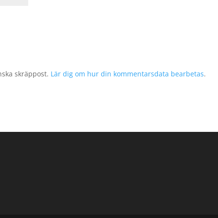
nska skräppost.
Lär dig om hur din kommentarsdata bearbetas
.