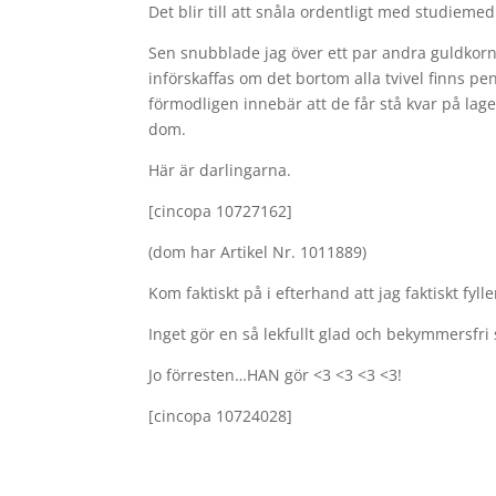
Det blir till att snåla ordentligt med studiem
Sen snubblade jag över ett par andra guldkorn
införskaffas om det bortom alla tvivel finns p
förmodligen innebär att de får stå kvar på lage
dom.
Här är darlingarna.
[cincopa 10727162]
(dom har Artikel Nr. 1011889)
Kom faktiskt på i efterhand att jag faktiskt fy
Inget gör en så lekfullt glad och bekymmersfri s
Jo förresten…HAN gör <3 <3 <3 <3!
[cincopa 10724028]