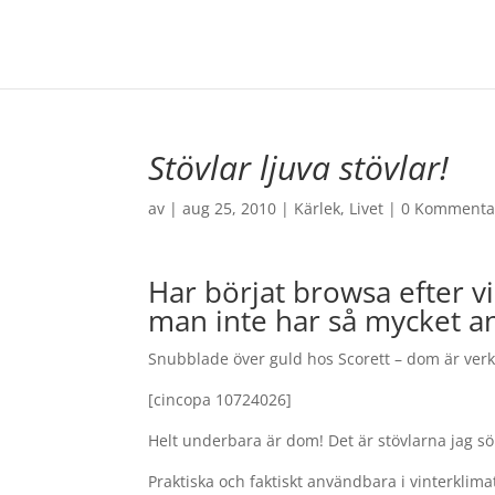
Stövlar ljuva stövlar!
av
|
aug 25, 2010
|
Kärlek
,
Livet
|
0 Kommenta
Har börjat browsa efter vin
man inte har så mycket an
Snubblade över guld hos Scorett – dom är verkl
[cincopa 10724026]
Helt underbara är dom! Det är stövlarna jag sökt
Praktiska och faktiskt användbara i vinterklima