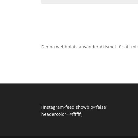
Denna webbplats använder Akismet för att mi
[instagram-feed showbio=’false’
headercolor=’#ffffff’]