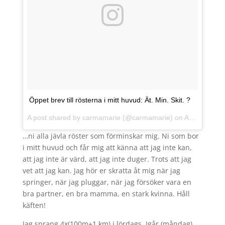
Öppet brev till rösterna i mitt huvud: Ät. Min. Skit. ?
A post shared by
carmamarie
(@carmamarie) on
Aug 28, 2017 at 11:57am PDT
…ni alla jävla röster som förminskar mig. Ni som bor
i mitt huvud och får mig att känna att jag inte kan,
att jag inte är värd, att jag inte duger. Trots att jag
vet att jag kan. Jag hör er skratta åt mig när jag
springer, när jag pluggar, när jag försöker vara en
bra partner, en bra mamma, en stark kvinna. Håll
käften!
Jag sprang 4x(100m+1 km) i lördags. Igår (måndag)