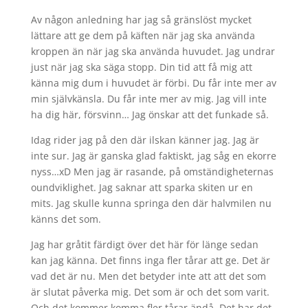
Av någon anledning har jag så gränslöst mycket
lättare att ge dem på käften när jag ska använda
kroppen än när jag ska använda huvudet. Jag undrar
just när jag ska säga stopp. Din tid att få mig att
känna mig dum i huvudet är förbi. Du får inte mer av
min självkänsla. Du får inte mer av mig. Jag vill inte
ha dig här, försvinn… Jag önskar att det funkade så.
Idag rider jag på den där ilskan känner jag. Jag är
inte sur. Jag är ganska glad faktiskt, jag såg en ekorre
nyss…xD Men jag är rasande, på omständigheternas
oundviklighet. Jag saknar att sparka skiten ur en
mits. Jag skulle kunna springa den där halvmilen nu
känns det som.
Jag har gråtit färdigt över det här för länge sedan
kan jag känna. Det finns inga fler tårar att ge. Det är
vad det är nu. Men det betyder inte att att det som
är slutat påverka mig. Det som är och det som varit.
Och det kommer komma fler tårar ändå. Det har det