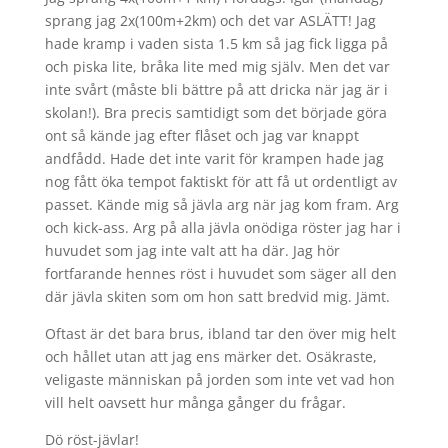
sprang jag 2x(100m+2km) och det var ASLÄTT! Jag
hade kramp i vaden sista 1.5 km så jag fick ligga på
och piska lite, bråka lite med mig själv. Men det var
inte svårt (måste bli bättre på att dricka när jag är i
skolan!). Bra precis samtidigt som det började göra
ont så kände jag efter flåset och jag var knappt
andfådd. Hade det inte varit för krampen hade jag
nog fått öka tempot faktiskt för att få ut ordentligt av
passet. Kände mig så jävla arg när jag kom fram. Arg
och kick-ass. Arg på alla jävla onödiga röster jag har i
huvudet som jag inte valt att ha där. Jag hör
fortfarande hennes röst i huvudet som säger all den
där jävla skiten som om hon satt bredvid mig. Jämt.
Oftast är det bara brus, ibland tar den över mig helt
och hållet utan att jag ens märker det. Osäkraste,
veligaste människan på jorden som inte vet vad hon
vill helt oavsett hur många gånger du frågar.
Dö röst-jävlar!