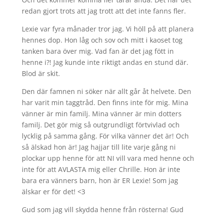
redan gjort trots att jag trott att det inte fanns fler.
Lexie var fyra månader tror jag. Vi höll på att planera
hennes dop. Hon låg och sov och mitt i kaoset tog
tanken bara över mig. Vad fan är det jag fött in
henne i?! Jag kunde inte riktigt andas en stund där.
Blod är skit.
Den där famnen ni söker när allt går åt helvete. Den
har varit min taggtråd. Den finns inte för mig. Mina
vänner är min familj. Mina vänner är min dotters
familj. Det gör mig så outgrundligt förtvivlad och
lycklig på samma gång. För vilka vänner det är! Och
så älskad hon är! Jag hajjar till lite varje gång ni
plockar upp henne för att NI vill vara med henne och
inte för att AVLASTA mig eller Chrille. Hon är inte
bara era vänners barn, hon är ER Lexie! Som jag
älskar er för det! <3
Gud som jag vill skydda henne från rösterna! Gud