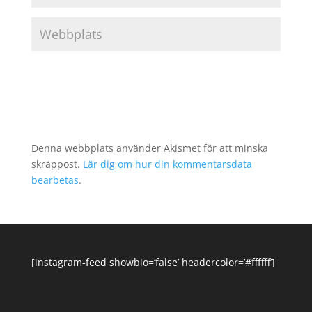
Denna webbplats använder Akismet för att minska
skräppost.
Lär dig om hur din kommentarsdata
bearbetas
.
[instagram-feed showbio=’false’ headercolor=’#ffffff’]