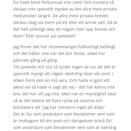
Du hade blivit förbannad inte sant? Och numera så
skickas inte speciellt mycket av det allra mest privata
med posten längre. De allra mest privata breven
skickas idag via etern på ett eller ett annat sätt. Då är
det helt plötsligt okej att någon river upp brevet och
läser? Eller lyssnar på samtalet?
Jag finner det här resonemanget fullkomligt befängt
och det håller inte när det blir testat, vilket har
påvisats gång på gång.
Till syvende och sist så tycker ingen av oss att det är
speciellt mysigt att någon obehörig läser vår post, i
vilken form den än må vara. Och hade vi gjort ett
aktivt val så hade vi sagt att nej – det här känns inte
bra, det här vill jag inte. Men när en myndighet talar
så är det lättare att bara rycka på axlarna och
konstatera att ”jag har minsann inget att dölja”.
Det är Du som avsändare som bestämmer vem som
är mottagare till din post och därigenom också DU
som avsändare som bestämmer vem som är behörig