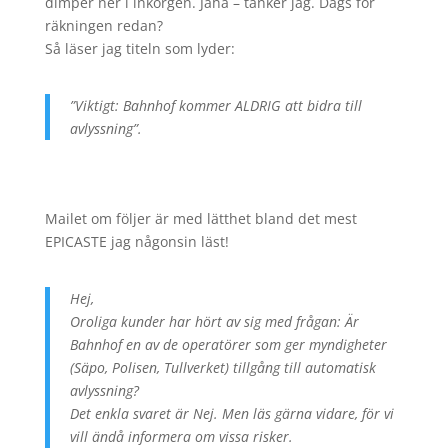
dimper ner i inkorgen. Jaha – tänker jag. Dags för
räkningen redan?
Så läser jag titeln som lyder:
”
Viktigt: Bahnhof kommer ALDRIG att bidra till
avlyssning”.
Mailet om följer är med lätthet bland det mest
EPICASTE jag någonsin läst!
Hej,
Oroliga kunder har hört av sig med frågan: Är
Bahnhof en av de operatörer som ger myndigheter
(Säpo, Polisen, Tullverket) tillgång till automatisk
avlyssning?
Det enkla svaret är Nej. Men läs gärna vidare, för vi
vill ändå informera om vissa risker.