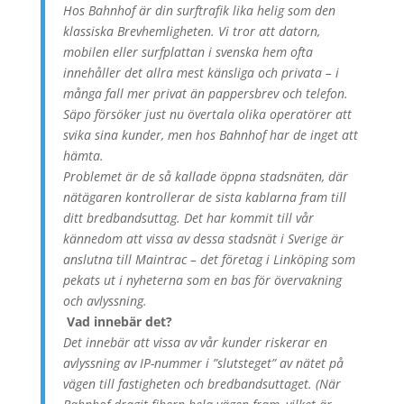
Hos Bahnhof är din surftrafik lika helig som den
klassiska Brevhemligheten. Vi tror att datorn,
mobilen eller surfplattan i svenska hem ofta
innehåller det allra mest känsliga och privata – i
många fall mer privat än pappersbrev och telefon.
Säpo försöker just nu övertala olika operatörer att
svika sina kunder, men hos Bahnhof har de inget att
hämta.
Problemet är de så kallade öppna stadsnäten, där
nätägaren kontrollerar de sista kablarna fram till
ditt bredbandsuttag. Det har kommit till vår
kännedom att vissa av dessa stadsnät i Sverige är
anslutna till Maintrac – det företag i Linköping som
pekats ut i nyheterna som en bas för övervakning
och avlyssning.
Vad innebär det?
Det innebär att vissa av vår kunder riskerar en
avlyssning av IP-nummer i ”slutsteget” av nätet på
vägen till fastigheten och bredbandsuttaget. (När