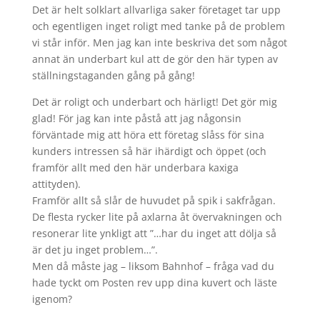
Det är helt solklart allvarliga saker företaget tar upp
och egentligen inget roligt med tanke på de problem
vi står inför. Men jag kan inte beskriva det som något
annat än underbart kul att de gör den här typen av
ställningstaganden gång på gång!
Det är roligt och underbart och härligt! Det gör mig
glad! För jag kan inte påstå att jag någonsin
förväntade mig att höra ett företag slåss för sina
kunders intressen så här ihärdigt och öppet (och
framför allt med den här underbara kaxiga
attityden).
Framför allt så slår de huvudet på spik i sakfrågan.
De flesta rycker lite på axlarna åt övervakningen och
resonerar lite ynkligt att ”…har du inget att dölja så
är det ju inget problem…”.
Men då måste jag – liksom Bahnhof – fråga vad du
hade tyckt om Posten rev upp dina kuvert och läste
igenom?