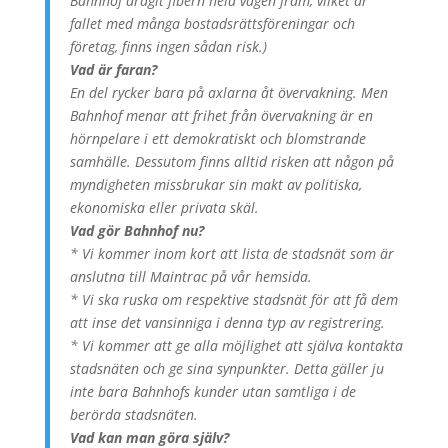
Bahnhof dragit fibern hela vägen fram, vilket är
fallet med många bostadsrättsföreningar och
företag, finns ingen sådan risk.)
Vad är faran?
En del rycker bara på axlarna åt övervakning. Men
Bahnhof menar att frihet från övervakning är en
hörnpelare i ett demokratiskt och blomstrande
samhälle. Dessutom finns alltid risken att någon på
myndigheten missbrukar sin makt av politiska,
ekonomiska eller privata skäl.
Vad gör Bahnhof nu?
* Vi kommer inom kort att lista de stadsnät som är
anslutna till Maintrac på vår hemsida.
* Vi ska ruska om respektive stadsnät för att få dem
att inse det vansinniga i denna typ av registrering.
* Vi kommer att ge alla möjlighet att själva kontakta
stadsnäten och ge sina synpunkter. Detta gäller ju
inte bara Bahnhofs kunder utan samtliga i de
berörda stadsnäten.
Vad kan man göra själv?